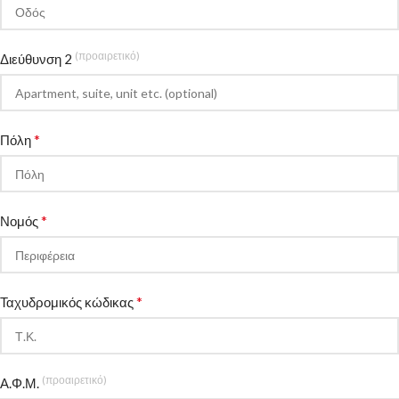
(προαιρετικό)
Διεύθυνση 2
*
Πόλη
*
Νομός
*
Ταχυδρομικός κώδικας
(προαιρετικό)
Α.Φ.Μ.