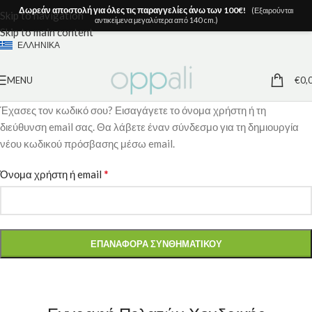
Δωρεάν αποστολή για όλες τις παραγγελίες άνω των 100€!
(Εξαιρούνται
Skip to navigation
αντικείμενα μεγαλύτερα από 140 cm.)
Skip to main content
ΕΛΛΗΝΙΚΑ
MENU
€
0,
Έχασες τον κωδικό σου? Εισαγάγετε το όνομα χρήστη ή τη
διεύθυνση email σας. Θα λάβετε έναν σύνδεσμο για τη δημιουργία
νέου κωδικού πρόσβασης μέσω email.
*
Όνομα χρήστη ή email
ΕΠΑΝΑΦΟΡΑ ΣΥΝΘΗΜΑΤΙΚΟΥ